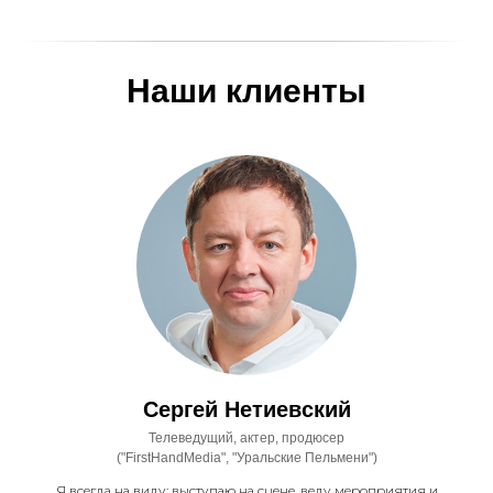
Наши клиенты
Сергей Нетиевский
Телеведущий, актер, продюсер
("FirstHandMedia", "Уральские Пельмени")
Я всегда на виду: выступаю на сцене, веду мероприятия и