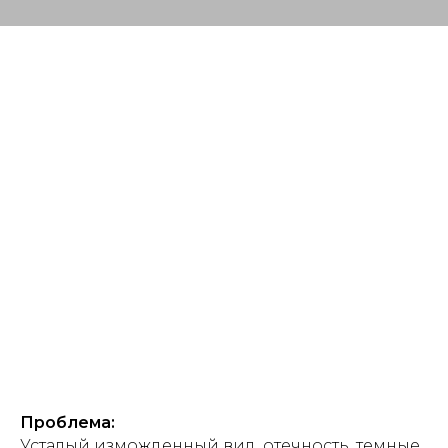
Проблема:
Усталый изможденный вид, отечность, темные