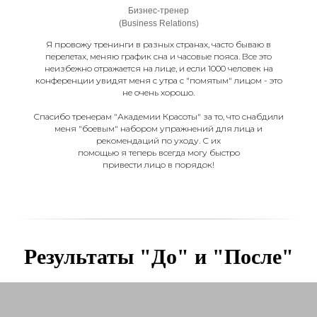
Бизнес-тренер
(Business Relations)
Я провожу тренинги в разных странах, часто бываю в
перелетах, меняю график сна и часовые пояса. Все это
неизбежно отражается на лице, и если 1000 человек на
конференции увидят меня с утра с "помятым" лицом - это
не очень хорошо.
Спасибо тренерам "Академии Красоты" за то, что снабдили
меня "боевым" набором упражнений для лица и
рекомендаций по уходу. С их
помощью я теперь всегда могу быстро
привести лицо в порядок!
Результаты "До" и "После"