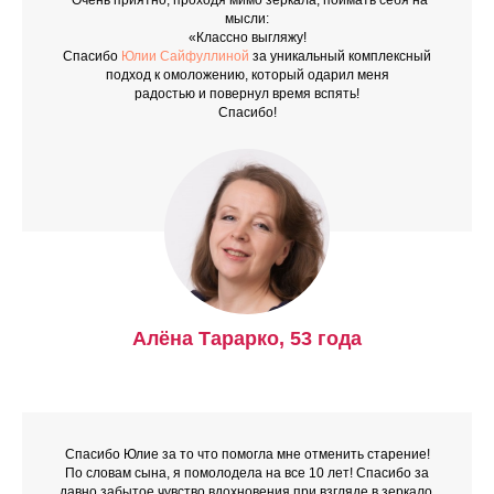
"Очень приятно, проходя мимо зеркала, поймать себя на
мысли:
«Классно выгляжу!
Спасибо
Юлии Сайфуллиной
за
уникальный комплексный
подход к омоложению
, который одарил меня
радостью и повернул время вспять!
Спасибо!
Алёна Тарарко, 53 года
Спасибо Юлие за то что помогла мне отменить старение!
По словам сына, я помолодела на все 10 лет! Спасибо за
давно забытое чувство вдохновения при взгляде в зеркало.