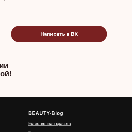
Написать в ВК
ии
ой!
BEAUTY-Blog
Естественная красота