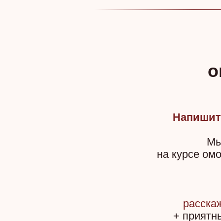
о
Напишит
Мы
на курсе ом
расска
+ приятн