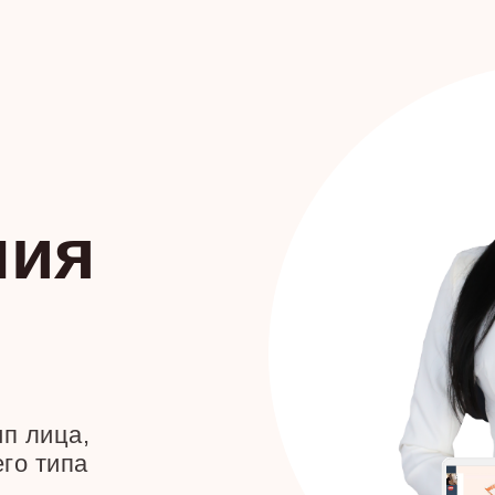
ния
ип лица,
го типа