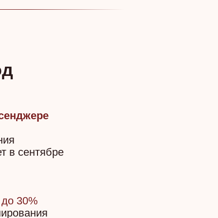
од
ссенджере
ния
ет в сентябре
й до 30%
нирования