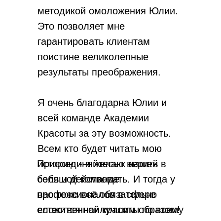
методикой омоложения Юлии.
Это позволяет мне
гарантировать клиентам
поистине великолепные
результаты преображения.
Я очень благодарна Юлии и
всей команде Академии
Красоты за эту возможность.
Всем кто будет читать мою
Присоединяйтесь к нашей
историю - я желаю верить в
большой команде
себя и действовать. И тогда у
профессионалов в сфере
вас тоже всё обязательно
естественной красоты по всему
сложится наилучшим образом!