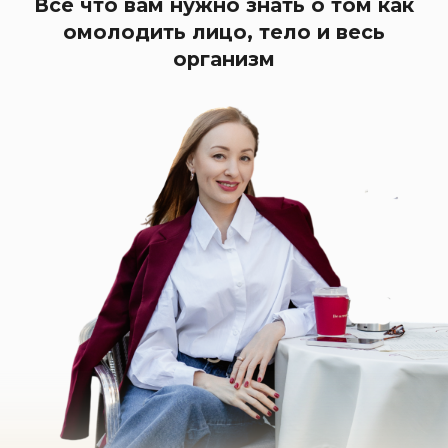
Спикер: Бьюти-тренер,
дипломированный
эксперт по биохакингу
Юлия Сайфуллина
ЗАРЕГИСТРИРОВАТЬСЯ И