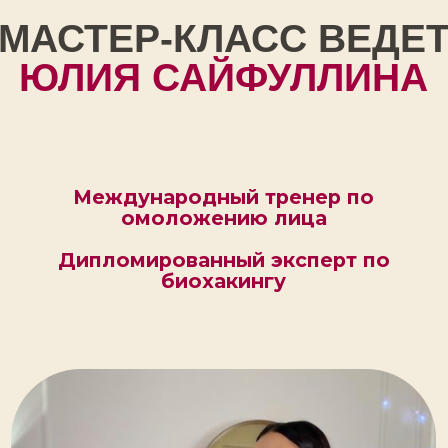
ДЕЛО НЕ В ВОЗРАСТЕ!
Лицо не “стареет” просто от возраста!
За этим процессом скрываются
конкретные механизмы которыми можно
и нужно научиться управлять
Вы узнаете как замедлить процесс
старения, чтобы выглядеть и
чувствовать себя на 10-15 лет моложе
своего возраста
НА ВЕБИНАРЕ ВЫ
УЗНАЕТЕ:
Какие 10 факторов ускоряют ваше
старение и как замедлить этот