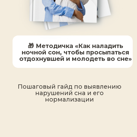
40 000+ учениц по всему миру
прошли программы Юлии
8 лет
в сфере естественного
омоложения, обладатель премии
“Бьюти-Тренер№1 в России”
Более 20 обучений
прошла у
лучших мастеров по всему миру,
Автор
собственной комплексной
методики омоложения