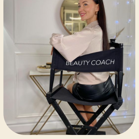
процесс
Как вписать заботу о себе в
повседневную жизнь, чтобы это не
занимало много времени и не
напрягало вас
Как получить персональную
программу омоложения под свой
тип лица, свои запросы и удобный
график занятий, и как пройти этот
путь с поддержкой профессионалов,
"за руку до результата"
+7