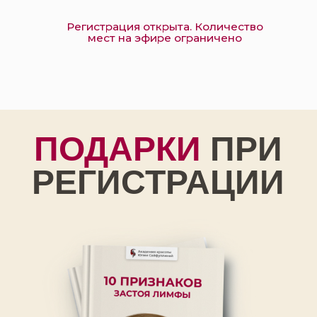
🎁 Памятка "10 признаков
застоя лимфы"
которые большинство женщин
принимают за усталость и возраст
За 2 минуты вы поймёте, есть ли у вас
застой лимфы и узнаете как решить
все проблемы связанные с ним:
от утренних отёков и тяжести в ногах
до «плывущего» овала лица, второго
подбородка и брылей.